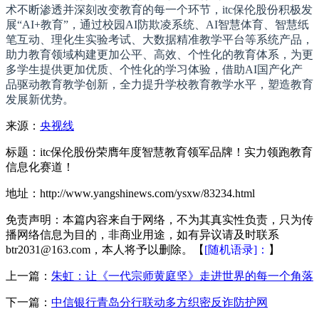
术不断渗透并深刻改变教育的每一个环节，itc保伦股份积极发
展“AI+教育”，通过校园AI防欺凌系统、AI智慧体育、智慧纸
笔互动、理化生实验考试、大数据精准教学平台等系统产品，
助力教育领域构建更加公平、高效、个性化的教育体系，为更
多学生提供更加优质、个性化的学
习
体验，借助AI国产化产
品驱动教育教学创新，全力提升学校教育教学水平，塑造教育
发展新优势。
来源：
央视线
标题：itc保伦股份荣膺年度智慧教育领军品牌！实力领跑教育
信息化赛道！
地址：http://www.yangshinews.com/ysxw/83234.html
免责声明：本篇内容来自于网络，不为其真实性负责，只为传
播网络信息为目的，非商业用途，如有异议请及时联系
btr2031@163.com，本人将予以删除。【
[随机语录]：
】
上一篇：
朱虹：让《一代宗师黄庭坚》走进世界的每一个角落
下一篇：
中信银行青岛分行联动多方织密反诈防护网