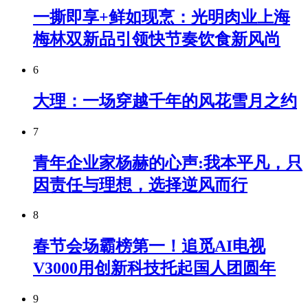
一撕即享+鲜如现烹：光明肉业上海
梅林双新品引领快节奏饮食新风尚
6
大理：一场穿越千年的风花雪月之约
7
青年企业家杨赫的心声:我本平凡，只
因责任与理想，选择逆风而行
8
春节会场霸榜第一！追觅AI电视
V3000用创新科技托起国人团圆年
9