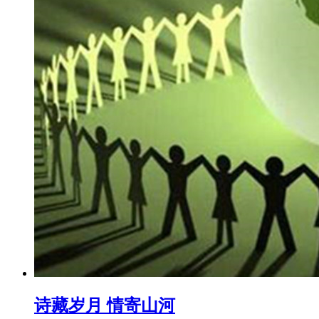
诗藏岁月 情寄山河