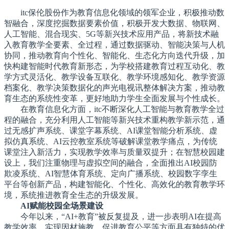
itc保伦股份作为教育信息化领域的领军企业，积极推动数
智融合，深度挖掘数据要素价值，积极开发大数据、物联网、
人工智能、混合现实、5G等新兴技术应用产品，将新技术融
入教育教学全要素、全过程，通过数据驱动、智能决策与人机
协同，推动教育向个性化、智能化、生态化方向迭代升级，加
快构建智能时代教育新形态，为学校搭建教育过程互动化、教
学方式灵活化、教学设备互联化、教学环境感知化、教学资源
档案化、教学决策数据化的声光电视讯整体解决方案，推动教
育生态的系统性变革，更好地助力学生全面发展与个性成长。
在教育信息化方面，itc不断深化人工智能与教育教学全过
程的融合，充分利用人工智能等新兴技术重构教学新示范，通
过无感扩声系统、课堂字幕系统、AI课堂智能分析系统、虚
拟仿真系统、AI云控教室系统等破解课堂教学痛点，为传统
课堂注入新活力，实现教学效率与质量双提升；在智慧校园建
设上，我们注重物理与虚拟空间的融合，全面推出AI校园防
欺凌系统、AI智慧体育系统、定向广播系统、校园数字孪生
平台等创新产品，构建智能化、个性化、高效化的教育教学环
境，系统推进教育全生态的升级发展。
AI赋能校园全场景建设
今年以来，“AI+教育”被反复提及，进一步表明AI在提高
教学效率、实现因材施教、促进教育公平等方面具有独特的优