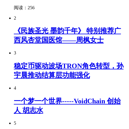
阅读：256
2
《民族圣光 墨韵千年》 特别推荐广
西风杏堂国医馆——周枫女士
3
稳定币驱动波场TRON角色转型，孙
宇晨推动结算层功能强化
4
一个梦一个世界-----VoidChain 创始
人 胡志水
5