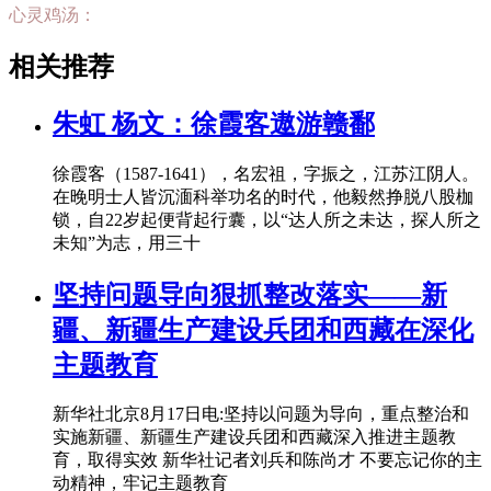
心灵鸡汤：
相关推荐
朱虹 杨文：徐霞客遨游赣鄱
徐霞客（1587-1641），名宏祖，字振之，江苏江阴人。
在晚明士人皆沉湎科举功名的时代，他毅然挣脱八股枷
锁，自22岁起便背起行囊，以“达人所之未达，探人所之
未知”为志，用三十
坚持问题导向狠抓整改落实——新
疆、新疆生产建设兵团和西藏在深化
主题教育
新华社北京8月17日电:坚持以问题为导向，重点整治和
实施新疆、新疆生产建设兵团和西藏深入推进主题教
育，取得实效 新华社记者刘兵和陈尚才 不要忘记你的主
动精神，牢记主题教育