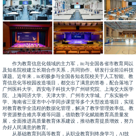
作为教育信息化领域的主力军，itc与全国各省市教育局以
及知名院校建立长期合作关系，共同协作、研发行业前沿科技
课题。近年来，itc积极参与全国各知名院校关于人工智能、教
育信息化等校园改造项目，都交出了满意的答卷，配合落地了
广州医科大学、西安电子科技大学广州研究院、上海交大医学
院、上海同济大学、天津大学、广州市大学城、广东实验中
学、海南省三亚市中小学同步课堂等多个大型改造项目，实现
对教育教学全流程的数据化管理，解决了教学管理效率低、教
学资源整合难共享难等问题，借助数字化赋能教育高质量发
展，全面推进高质量教育体系建设，推动教育提质增效，努力
办好人民满意的教育。
从基础教育到高等教育，从职业教育到终身学
习
，AI技